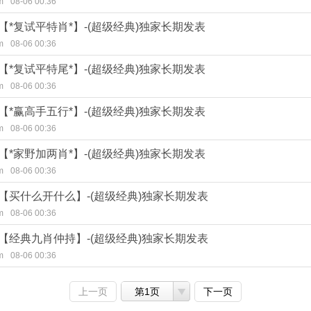
m
08-06 00:36
料-【*复试平特肖*】-(超级经典)独家长期发表
m
08-06 00:36
料-【*复试平特尾*】-(超级经典)独家长期发表
m
08-06 00:36
料-【*赢高手五行*】-(超级经典)独家长期发表
m
08-06 00:36
料-【*家野加两肖*】-(超级经典)独家长期发表
m
08-06 00:36
7料-【买什么开什么】-(超级经典)独家长期发表
m
08-06 00:36
7料-【经典九肖仲持】-(超级经典)独家长期发表
m
08-06 00:36
上一页
第1页
下一页