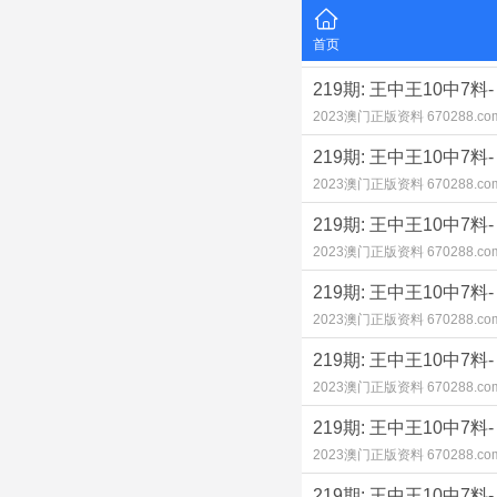
首页
219期: 王中王10中7
2023澳门正版资料 670288.co
219期: 王中王10中7
2023澳门正版资料 670288.co
219期: 王中王10中7
2023澳门正版资料 670288.co
219期: 王中王10中7
2023澳门正版资料 670288.co
219期: 王中王10中7
2023澳门正版资料 670288.co
219期: 王中王10中
2023澳门正版资料 670288.co
219期: 王中王10中