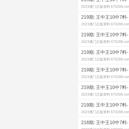
2023澳门正版资料 670288.co
219期: 王中王10中7
2023澳门正版资料 670288.co
219期: 王中王10中7
2023澳门正版资料 670288.co
219期: 王中王10中7
2023澳门正版资料 670288.co
219期: 王中王10中
2023澳门正版资料 670288.co
219期: 王中王10中7
2023澳门正版资料 670288.co
219期: 王中王10中
2023澳门正版资料 670288.co
218期: 王中王10中7