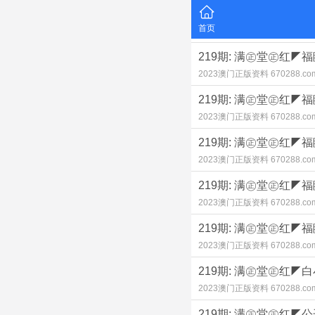
首页
219期: 满㊣堂㊣红◤
2023澳门正版资料 670288.co
219期: 满㊣堂㊣红◤
2023澳门正版资料 670288.co
219期: 满㊣堂㊣红◤
2023澳门正版资料 670288.co
219期: 满㊣堂㊣红◤
2023澳门正版资料 670288.co
219期: 满㊣堂㊣红◤
2023澳门正版资料 670288.co
219期: 满㊣堂㊣红◤
2023澳门正版资料 670288.co
219期: 满㊣堂㊣红◤