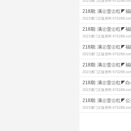
2023澳门正版资料 670288.co
218期: 满㊣堂㊣红◤
2023澳门正版资料 670288.co
218期: 满㊣堂㊣红◤
2023澳门正版资料 670288.co
218期: 满㊣堂㊣红◤
2023澳门正版资料 670288.co
218期: 满㊣堂㊣红◤
2023澳门正版资料 670288.co
218期: 满㊣堂㊣红◤
2023澳门正版资料 670288.co
218期: 满㊣堂㊣红◤
2023澳门正版资料 670288.co