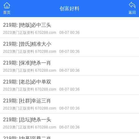
创富好料
首页
返回
219期: [绝版]必中三头
2023澳门正版资料 670288.com
08-07 00:36
219期: [曾氏]精准大小
2023澳门正版资料 670288.com
08-07 00:36
219期: [保准]绝杀一肖
2023澳门正版资料 670288.com
08-07 00:36
219期: [老总]必中单双
2023澳门正版资料 670288.com
08-07 00:36
219期: [社群]幸运三肖
2023澳门正版资料 670288.com
08-07 00:36
219期: [总坛]绝杀一头
2023澳门正版资料 670288.com
08-07 00:36
219期: [内幕]至尊二肖