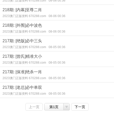
2023澳门正版资料 670288.com
08-06 00:36
218期: [内幕]至尊二肖
2023澳门正版资料 670288.com
08-06 00:36
218期: [外围]必中波色
2023澳门正版资料 670288.com
08-06 00:36
217期: [绝版]必中三头
2023澳门正版资料 670288.com
08-05 00:36
217期: [曾氏]精准大小
2023澳门正版资料 670288.com
08-05 00:36
217期: [保准]绝杀一肖
2023澳门正版资料 670288.com
08-05 00:36
217期: [老总]必中单双
2023澳门正版资料 670288.com
08-05 00:36
上一页
第1页
下一页