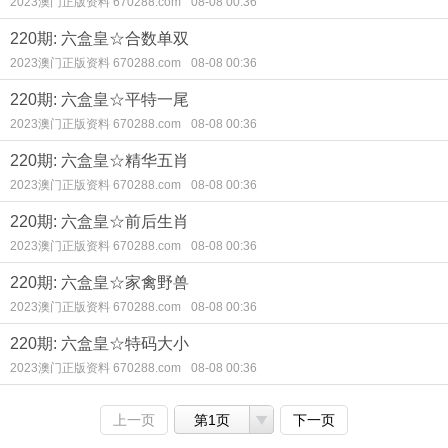
2023澳门正版资料 670288.com
08-08 00:36
220期: 六盒皇☆合数单双
2023澳门正版资料 670288.com
08-08 00:36
220期: 六盒皇☆平特一尾
2023澳门正版资料 670288.com
08-08 00:36
220期: 六盒皇☆精华五肖
2023澳门正版资料 670288.com
08-08 00:36
220期: 六盒皇☆前后生肖
2023澳门正版资料 670288.com
08-08 00:36
220期: 六盒皇☆家禽野兽
2023澳门正版资料 670288.com
08-08 00:36
220期: 六盒皇☆特码大小
2023澳门正版资料 670288.com
08-08 00:36
上一页
第1页
下一页