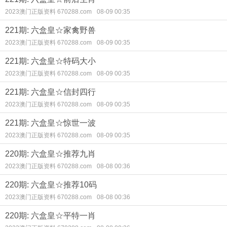
2023澳门正版资料 670288.com
08-09 00:35
221期: 六盒皇☆家禽野兽
2023澳门正版资料 670288.com
08-09 00:35
221期: 六盒皇☆特码大小
2023澳门正版资料 670288.com
08-09 00:35
221期: 六盒皇☆信封四行
2023澳门正版资料 670288.com
08-09 00:35
221期: 六盒皇☆惊世一波
2023澳门正版资料 670288.com
08-09 00:35
220期: 六盒皇☆推荐九肖
2023澳门正版资料 670288.com
08-08 00:36
220期: 六盒皇☆推荐10码
2023澳门正版资料 670288.com
08-08 00:36
220期: 六盒皇☆平特一肖