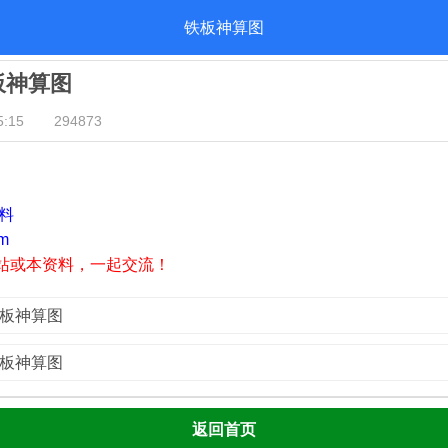
铁板神算图
铁板神算图
:15
294873
资料
m
站或本资料，一起交流！
铁板神算图
铁板神算图
返回首页